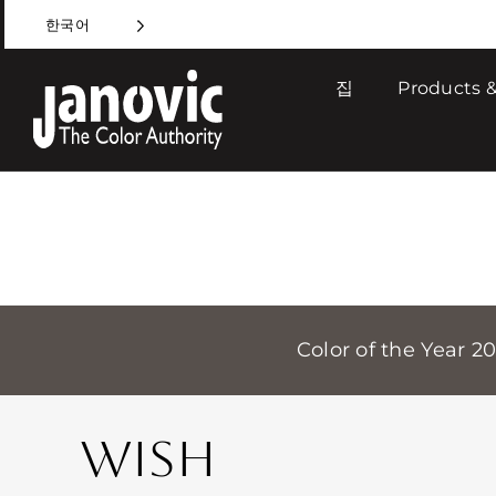
Skip
한국어
to
content
집
Products &
Color of the Year 2
WISH