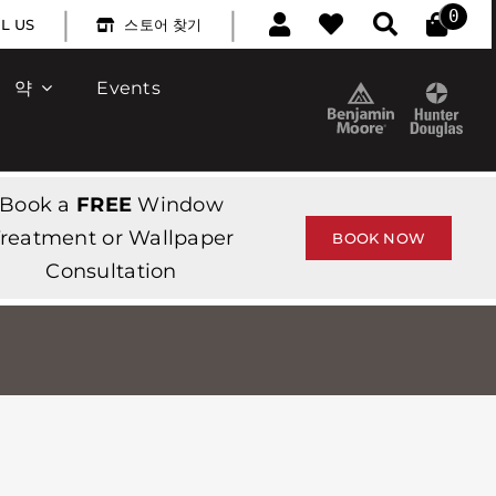
|
|
0
L US
스토어 찾기
약
Events
Book a
FREE
Window
reatment or Wallpaper
BOOK NOW
Consultation