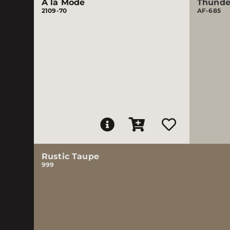
A la Mode
Thunde
2109-70
AF-685
Rustic Taupe
999