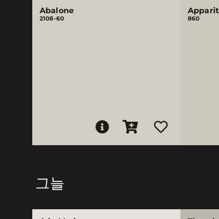
Abalone
Apparit
2108-60
860
그늘