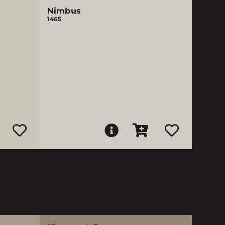
Nimbus
1465