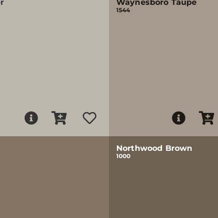
r
Waynesboro Taupe
1544
Northwood Brown
1000