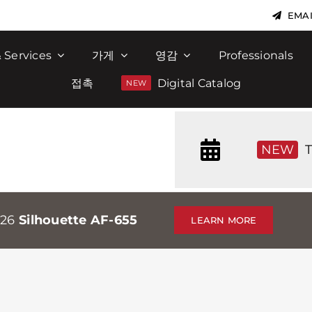
EMAI
 Services
가게
영감
Professionals
접촉
Digital Catalog
NEW
T
026
Silhouette AF-655
LEARN MORE