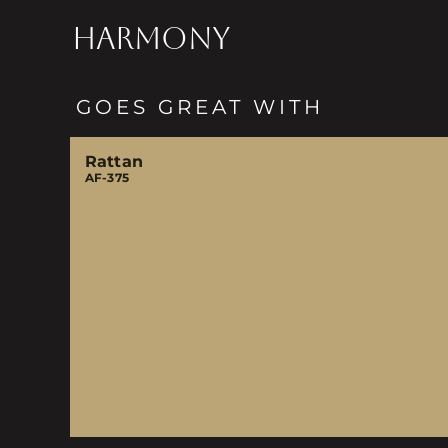
HARMONY
GOES GREAT WITH
Rattan
AF-375