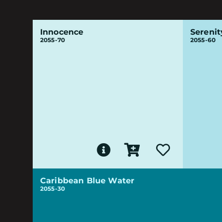
Innocence
Serenit
2055-70
2055-60
Caribbean Blue Water
2055-30