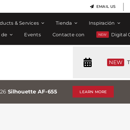
|
EMAIL US
ducts & Services
Tienda
Inspiración
 de
Events
Contacte con
Digital 
NEW
T
026
Silhouette AF-655
LEARN MORE