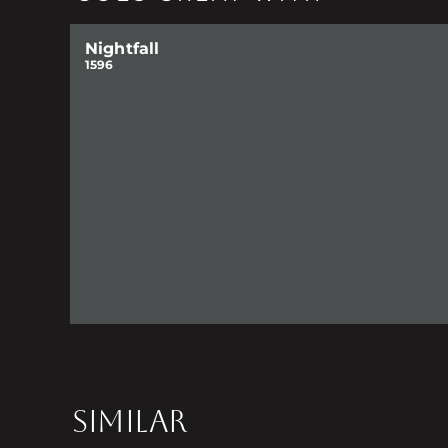
Nightfall
1596
SIMILAR