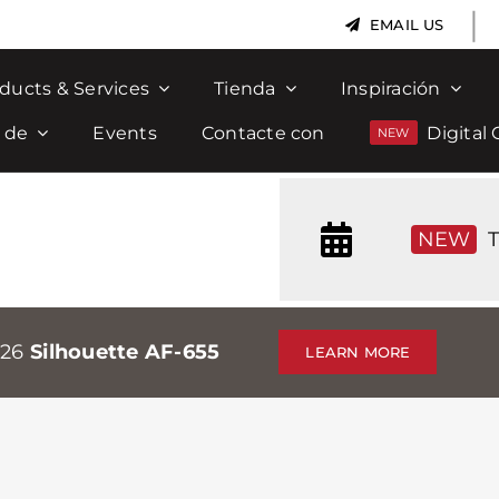
|
EMAIL US
ducts & Services
Tienda
Inspiración
 de
Events
Contacte con
Digital 
NEW
T
026
Silhouette AF-655
LEARN MORE