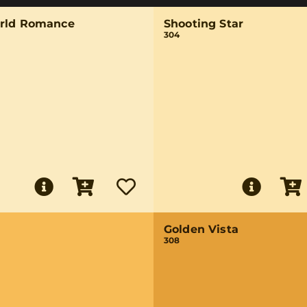
rld Romance
Shooting Star
304
Golden Vista
308