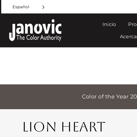
Skip
Español
to
content
Inicio
Pro
Acerca
Color of the Year 2
LION HEART