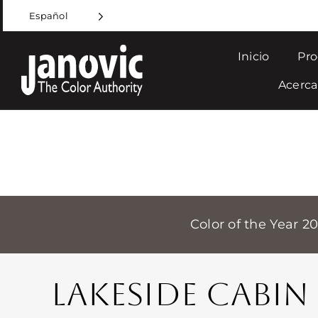
Skip
Español
to
content
Inicio
Pro
Acerca
Color of the Year 2
LAKESIDE CABIN