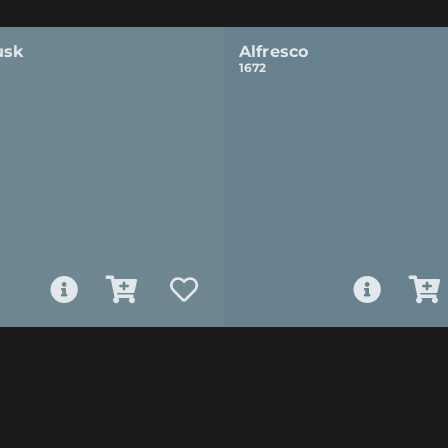
usk
Alfresco
1672