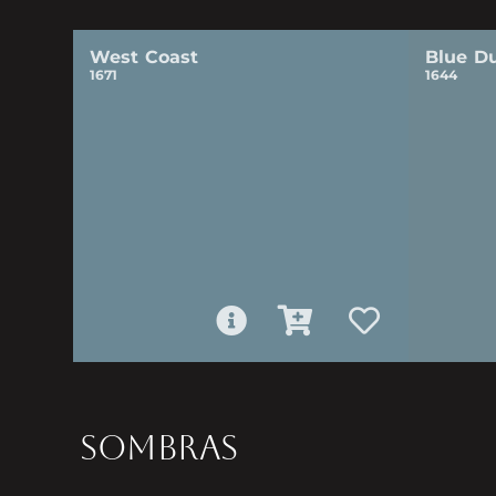
West Coast
Blue D
1671
1644
SOMBRAS