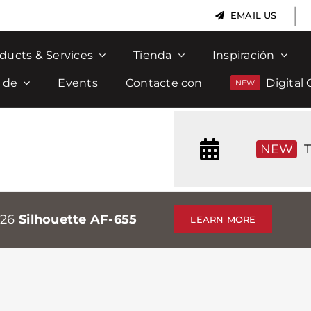
|
EMAIL US
ducts & Services
Tienda
Inspiración
 de
Events
Contacte con
Digital 
NEW
T
026
Silhouette AF-655
LEARN MORE