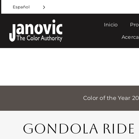
Skip
Español
to
content
Inicio
Pro
Acerca
Color of the Year 2
GONDOLA RIDE