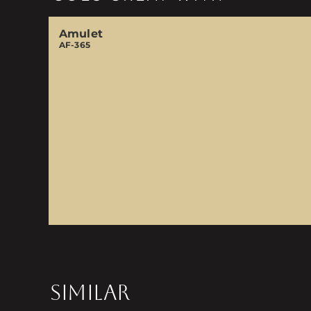
Amulet
AF-365
SIMILAR