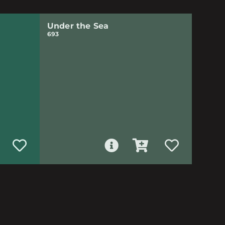
Under the Sea
693