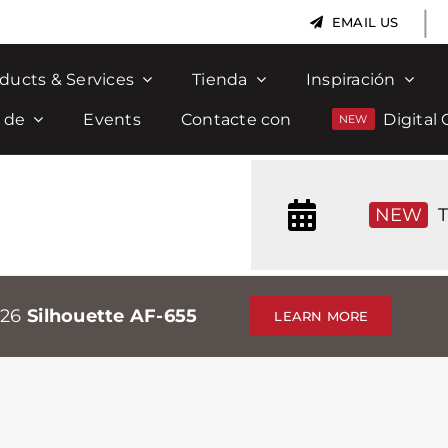
|
EMAIL US
ducts & Services
Tienda
Inspiración
 de
Events
Contacte con
Digital 
NEW
T
026
Silhouette AF-655
LEARN MORE