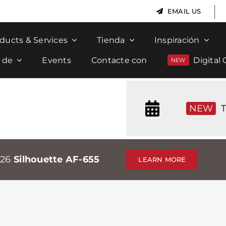
|
EMAIL US
ducts & Services
Tienda
Inspiración
 de
Events
Contacte con
Digital 
NEW
T
026
Silhouette AF-655
LEARN MORE