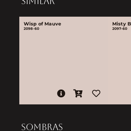
SIMILAR
Wisp of Mauve
Misty 
2098-60
2097-60
SOMBRAS