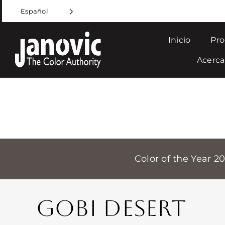
Skip
Español
to
content
Inicio
Pro
Acerca
Color of the Year 2
GOBI DESERT