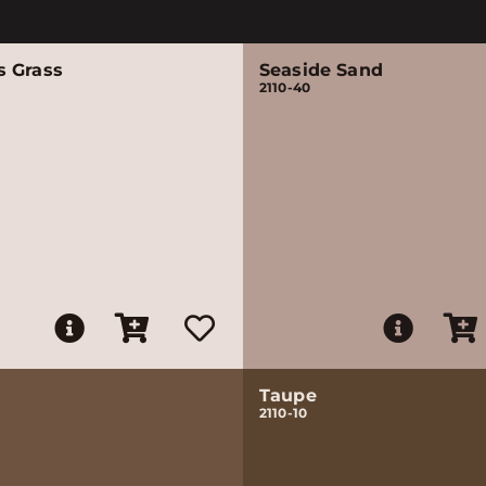
 Grass
Seaside Sand
2110-40
Taupe
2110-10