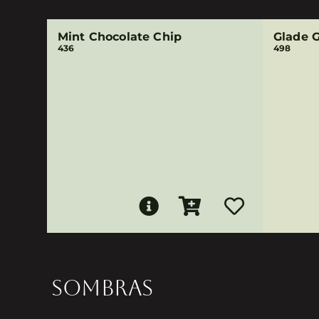
Mint Chocolate Chip
Glade 
436
498
SOMBRAS