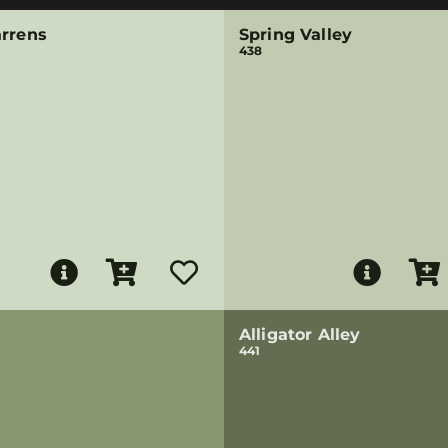
arrens
Spring Valley
438
Alligator Alley
441