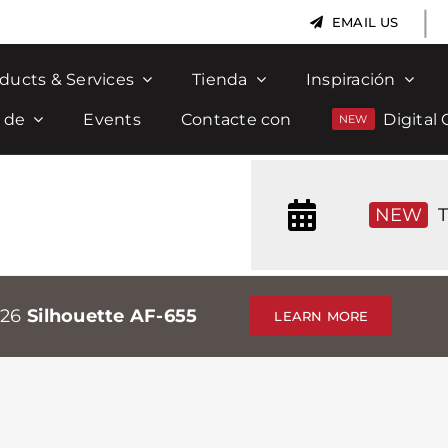
|
EMAIL US
ducts & Services
Tienda
Inspiración
 de
Events
Contacte con
Digital 
NEW
T
026
Silhouette AF-655
LEARN MORE