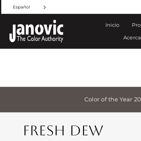
Skip
Español
to
content
Inicio
Pro
Acerca
Color of the Year 2
FRESH DEW