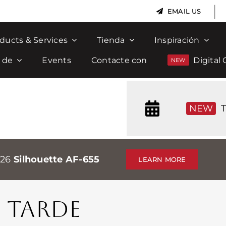
|
EMAIL US
ducts & Services
Tienda
Inspiración
 de
Events
Contacte con
Digital 
NEW
T
026
Silhouette AF-655
LEARN MORE
 TARDE