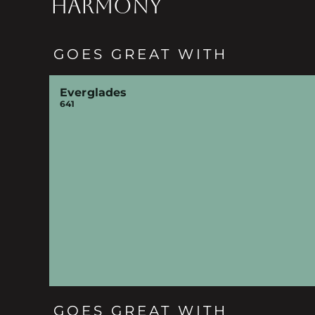
HARMONY
GOES GREAT WITH
Everglades
641
GOES GREAT WITH