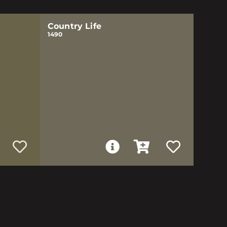
Country Life
1490