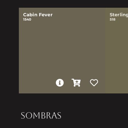
Cabin Fever
Sterlin
1540
518
SOMBRAS