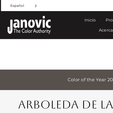
Skip
Español
to
content
Inicio
Pro
Acerca
Color of the Year 2
ARBOLEDA DE LA