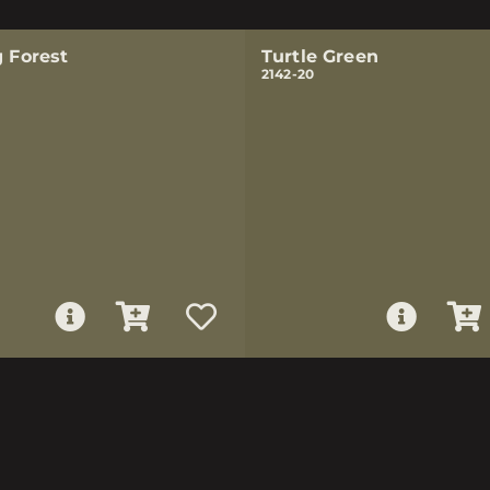
g Forest
Turtle Green
2142-20