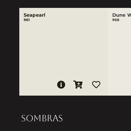
Seapearl
Dune W
961
968
SOMBRAS