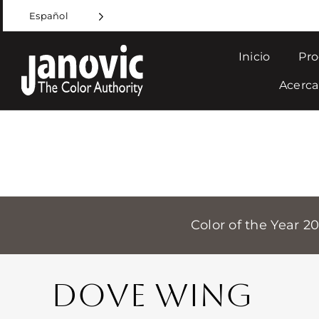
Skip
Español
to
content
Inicio
Pro
Acerca
Color of the Year 2
DOVE WING