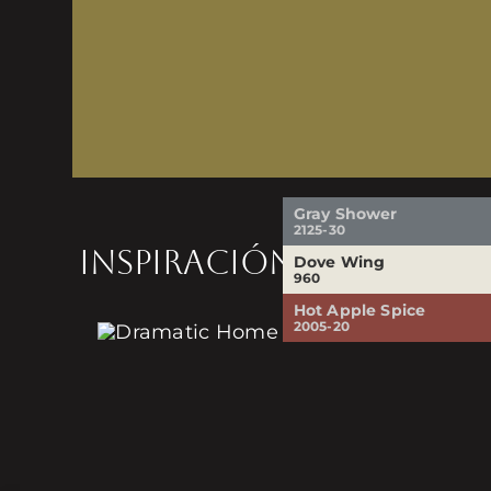
Gray Shower
2125-30
INSPIRACIÓN
Dove Wing
960
Hot Apple Spice
2005-20