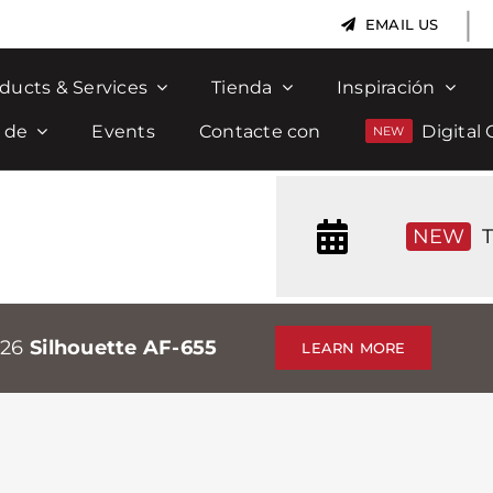
|
EMAIL US
ducts & Services
Tienda
Inspiración
 de
Events
Contacte con
Digital 
NEW
T
026
Silhouette AF-655
LEARN MORE