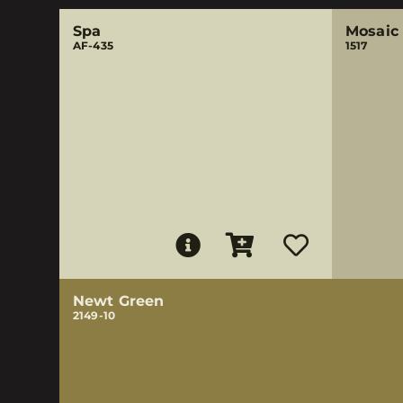
Spa
Mosaic 
AF-435
1517
Newt Green
2149-10