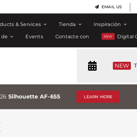
|
EMAIL US
ducts & Services
Tienda
Inspiración
 de
Events
Contacte con
Digital 
NEW
T
026
Silhouette AF-655
LEARN MORE
E