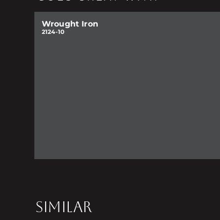
Wrought Iron
2124-10
SIMILAR