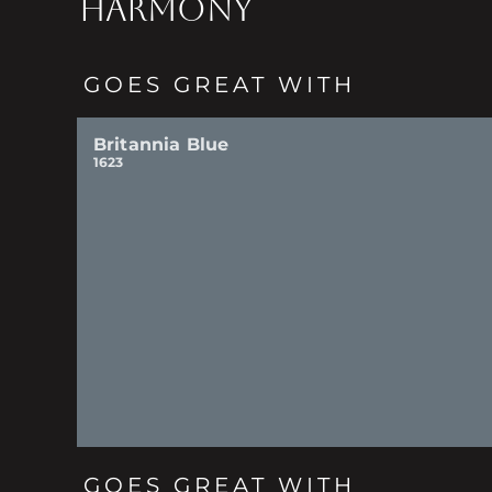
HARMONY
GOES GREAT WITH
Britannia Blue
1623
GOES GREAT WITH