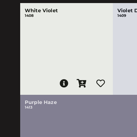
White Violet
Violet 
1408
1409
Purple Haze
1413