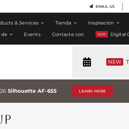
|
EMAIL US
ducts & Services
Tienda
Inspiración
 de
Events
Contacte con
Digital 
NEW
T
026
Silhouette AF-655
LEARN MORE
UP