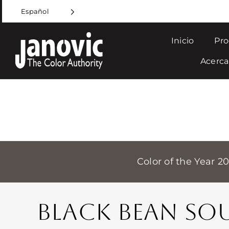
Skip
Español
to
content
Inicio
Pro
Acerca
Color of the Year 2
BLACK BEAN SO