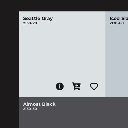
Seattle Gray
Iced Sl
2130-70
2130-60
Almost Black
2130-30