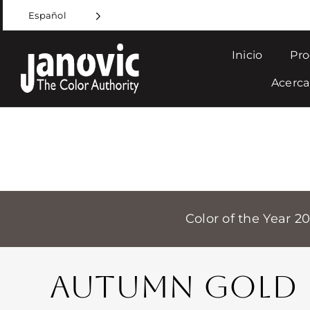
Skip
Español
to
content
Inicio
Pro
Acerca
Color of the Year 2
AUTUMN GOLD