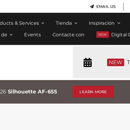
|
EMAIL US
ducts & Services
Tienda
Inspiración
 de
Events
Contacte con
Digital 
NEW
T
026
Silhouette AF-655
LEARN MORE