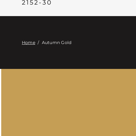
2152-30
Home
/
Autumn Gold