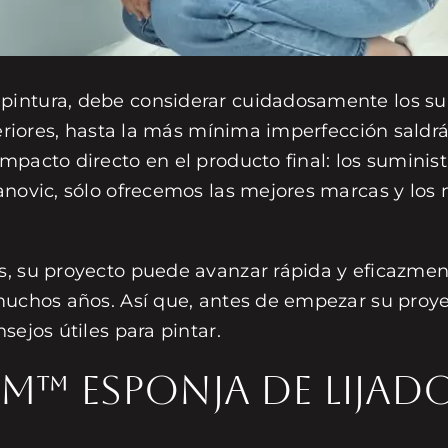
intura, debe considerar cuidadosamente los su
teriores, hasta la más mínima imperfección saldrá
mpacto directo en el producto final: los suminis
anovic, sólo ofrecemos las mejores marcas y los 
os, su proyecto puede avanzar rápida y eficazm
muchos años. Así que, antes de empezar su proyec
sejos útiles para pintar.
3M™ Esponja de lijad