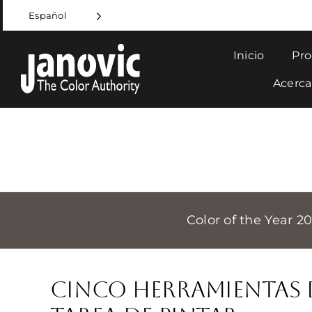
Skip
Español
to
content
Inicio
Pro
Acerca
Color of the Year 2
Cinco herramientas d