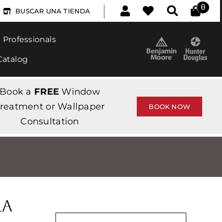
|
0
BUSCAR UNA TIENDA
Professionals
Catalog
Book a
FREE
Window
reatment or Wallpaper
BOOK NOW
Consultation
la