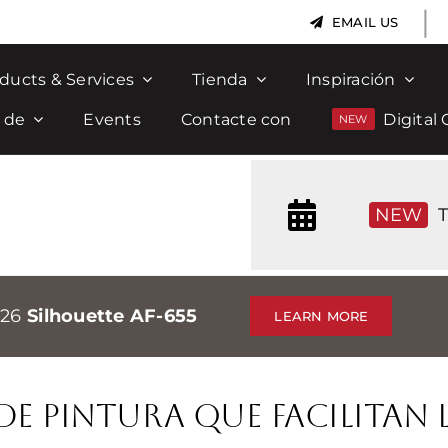
|
EMAIL US
ducts & Services
Tienda
Inspiración
 de
Events
Contacte con
Digital 
NEW
T
026
Silhouette AF-655
LEARN MORE
e pintura que facilitan 