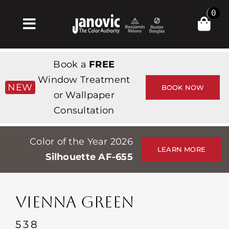
Skip
0
to
Toggle
content
Navigation
Σπίτι
Book a
FREE
Products & Services
Window Treatment
NEW
BOOK NOW
or Wallpaper
Κατάστημα
Consultation
Έμπνευση
Color of the Year 2026
Professionals
LEARN MORE
Silhouette AF-655
Stores
Περίπου
VIENNA GREEN
Εκδηλώσεις
538