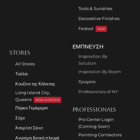
Tools & Sundries
Decorative Finishes
Festool
NEW
ΈΜΠΝΕΥΣΗ
STORES
Inspiration By
Solution
All Stores
Inspiration By Room
Τσέλσι
Χρώματα
Κουζίνα της Κόλασης
Professionals of NY
Long Island City,
Queens
NEW LOCATION
Πάρκο Γκράμερσι
PROFESSIONALS
Σόχο
Pro Center Login
(Coming Soon)
Άπερ Ιστ Σάιντ
Painting Contractors
Ανώτερη δυτική πλευρά