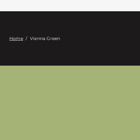
Επαφή
Digital Catalog
Home
/
Vienna Green