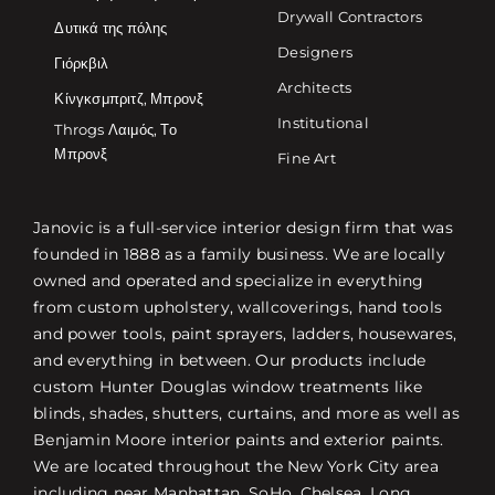
Drywall Contractors
Δυτικά της πόλης
Designers
Γιόρκβιλ
Architects
Κίνγκσμπριτζ, Μπρονξ
Institutional
Throgs Λαιμός, Το
Μπρονξ
Fine Art
Janovic is a full-service interior design firm that was
founded in 1888 as a family business. We are locally
owned and operated and specialize in everything
from custom upholstery, wallcoverings, hand tools
and power tools, paint sprayers, ladders, housewares,
and everything in between. Our products include
custom Hunter Douglas window treatments like
blinds, shades, shutters, curtains, and more as well as
Benjamin Moore interior paints and exterior paints.
We are located throughout the New York City area
including near Manhattan, SoHo, Chelsea, Long