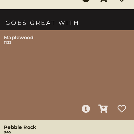
GOES GREAT WITH
Maplewood
1133
Pebble Rock
945