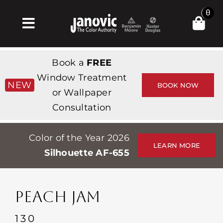
Skip
0
to
Toggle
content
Navigation
Σπίτι
Book a
FREE
Products & Services
Window Treatment
NEW
BOOK NOW
or Wallpaper
Κατάστημα
Consultation
Έμπνευση
Color of the Year 2026
Professionals
LEARN MORE
Silhouette AF-655
Stores
Περίπου
PEACH JAM
Εκδηλώσεις
130