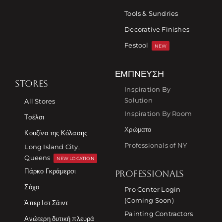
Tools & Sundries
Decorative Finishes
Festool
NEW
ΈΜΠΝΕΥΣΗ
STORES
Inspiration By
Solution
All Stores
Inspiration By Room
Τσέλσι
Χρώματα
Κουζίνα της Κόλασης
Professionals of NY
Long Island City,
Queens
NEW LOCATION
Πάρκο Γκράμερσι
PROFESSIONALS
Σόχο
Pro Center Login
(Coming Soon)
Άπερ Ιστ Σάιντ
Painting Contractors
Ανώτερη δυτική πλευρά