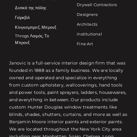
Drywall Contractors
Δυτικά της πόλης
Designers
Γιόρκβιλ
Architects
Κίνγκσμπριτζ, Μπρονξ
Institutional
Throgs Λαιμός, Το
Μπρονξ
Fine Art
Janovic is a full-service interior design firm that was
founded in 1888 as a family business. We are locally
owned and operated and specialize in everything
from custom upholstery, wallcoverings, hand tools
and power tools, paint sprayers, ladders, housewares,
and everything in between. Our products include
custom Hunter Douglas window treatments like
blinds, shades, shutters, curtains, and more as well as
Benjamin Moore interior paints and exterior paints.
We are located throughout the New York City area
including near Manhattan, SoHo, Chelsea, Long