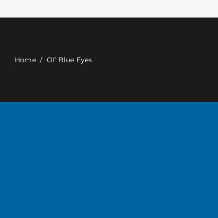
Επαφή
Digital Catalog
Home
/
Ol’ Blue Eyes