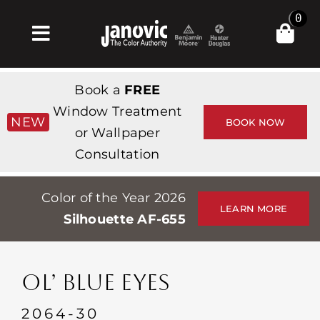
Skip
0
to
Toggle
content
Navigation
Σπίτι
Book a
FREE
Products & Services
Window Treatment
NEW
BOOK NOW
or Wallpaper
Κατάστημα
Consultation
Έμπνευση
Color of the Year 2026
Professionals
LEARN MORE
Silhouette AF-655
Stores
Περίπου
OL’ BLUE EYES
Εκδηλώσεις
2064-30