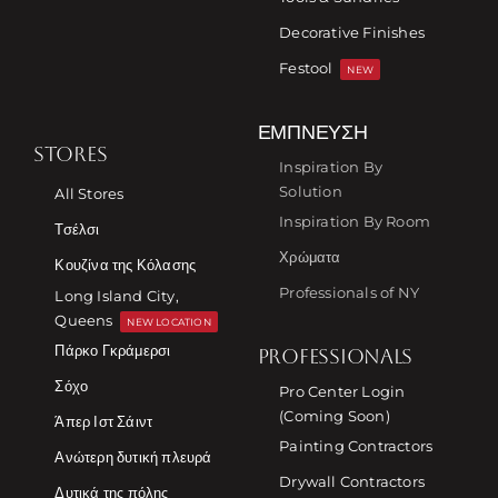
Decorative Finishes
Festool
NEW
ΈΜΠΝΕΥΣΗ
STORES
Inspiration By
Solution
All Stores
Inspiration By Room
Τσέλσι
Χρώματα
Κουζίνα της Κόλασης
Professionals of NY
Long Island City,
Queens
NEW LOCATION
Πάρκο Γκράμερσι
PROFESSIONALS
Σόχο
Pro Center Login
(Coming Soon)
Άπερ Ιστ Σάιντ
Painting Contractors
Ανώτερη δυτική πλευρά
Drywall Contractors
Δυτικά της πόλης