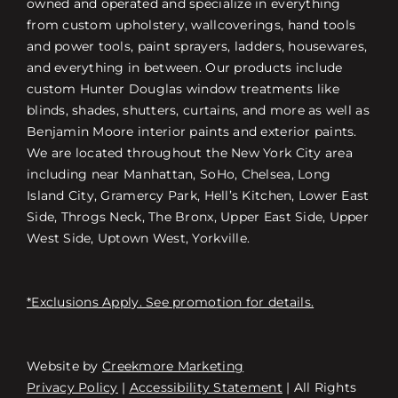
owned and operated and specialize in everything
from custom upholstery, wallcoverings, hand tools
and power tools, paint sprayers, ladders, housewares,
and everything in between. Our products include
custom Hunter Douglas window treatments like
blinds, shades, shutters, curtains, and more as well as
Benjamin Moore interior paints and exterior paints.
We are located throughout the New York City area
including near Manhattan, SoHo, Chelsea, Long
Island City, Gramercy Park, Hell’s Kitchen, Lower East
Side, Throgs Neck, The Bronx, Upper East Side, Upper
West Side, Uptown West, Yorkville.
*Exclusions Apply. See promotion for details.
Website by
Creekmore Marketing
Free Consultation
Privacy Policy
|
Accessibility Statement
| All Rights