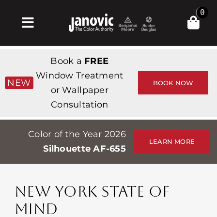
Skip
0
to
Toggle
content
Navigation
Σπίτι
Book a
FREE
Products & Services
Window Treatment
NEW
BOOK NOW
or Wallpaper
Κατάστημα
Consultation
Έμπνευση
Color of the Year 2026
Professionals
LEARN MORE
Silhouette AF-655
Stores
Περίπου
NEW YORK STATE OF
Εκδηλώσεις
MIND