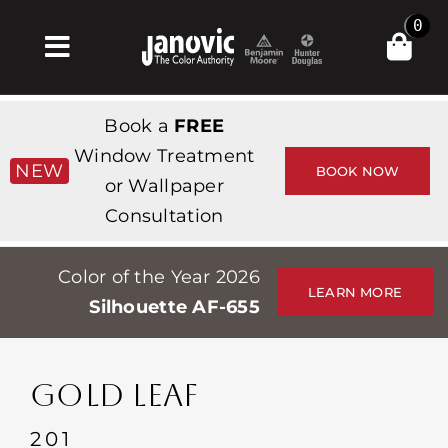
Skip
0
to
Toggle
content
Navigation
Σπίτι
Book a
FREE
Products & Services
Window Treatment
NEW
BOOK NOW
or Wallpaper
Κατάστημα
Consultation
Έμπνευση
Color of the Year 2026
Professionals
LEARN MORE
Silhouette AF-655
Stores
Περίπου
GOLD LEAF
Εκδηλώσεις
201