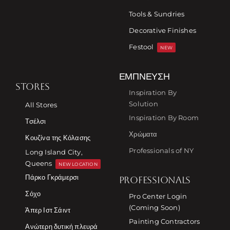
Tools & Sundries
Decorative Finishes
Festool
NEW
ΈΜΠΝΕΥΣΗ
STORES
Inspiration By
Solution
All Stores
Inspiration By Room
Τσέλσι
Χρώματα
Κουζίνα της Κόλασης
Professionals of NY
Long Island City,
Queens
NEW LOCATION
Πάρκο Γκράμερσι
PROFESSIONALS
Σόχο
Pro Center Login
(Coming Soon)
Άπερ Ιστ Σάιντ
Painting Contractors
Ανώτερη δυτική πλευρά