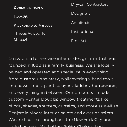
Drywall Contractors
Δυτικά της πόλης
Designers
Γιόρκβιλ
Architects
Κίνγκσμπριτζ, Μπρονξ
Institutional
Throgs Λαιμός, Το
Μπρονξ
Fine Art
Janovic is a full-service interior design firm that was
founded in 1888 as a family business. We are locally
owned and operated and specialize in everything
from custom upholstery, wallcoverings, hand tools
and power tools, paint sprayers, ladders, housewares,
and everything in between. Our products include
custom Hunter Douglas window treatments like
blinds, shades, shutters, curtains, and more as well as
Benjamin Moore interior paints and exterior paints.
We are located throughout the New York City area
including near Manhattan, SoHo, Chelsea, Long