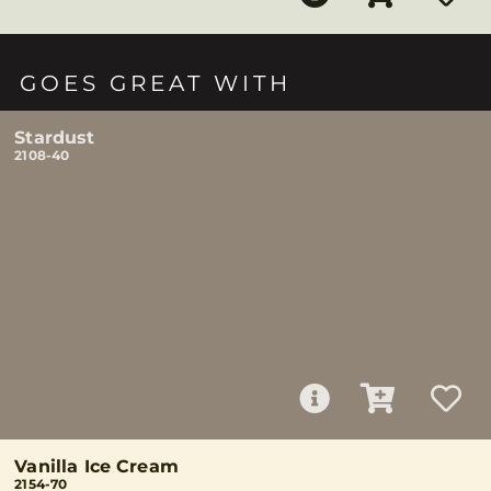
GOES GREAT WITH
Stardust
2108-40
Vanilla Ice Cream
2154-70