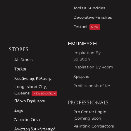
Tools & Sundries
Decorative Finishes
Festool
NEW
ΈΜΠΝΕΥΣΗ
STORES
Inspiration By
Solution
All Stores
Inspiration By Room
Τσέλσι
Χρώματα
Κουζίνα της Κόλασης
Professionals of NY
Long Island City,
Queens
NEW LOCATION
Πάρκο Γκράμερσι
PROFESSIONALS
Σόχο
Pro Center Login
(Coming Soon)
Άπερ Ιστ Σάιντ
Painting Contractors
Ανώτερη δυτική πλευρά