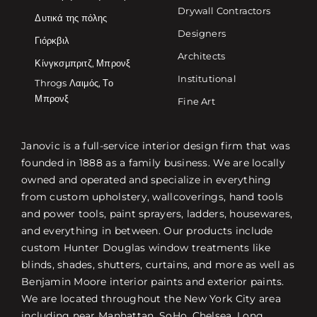
Drywall Contractors
Δυτικά της πόλης
Designers
Γιόρκβιλ
Architects
Κίνγκσμπριτζ, Μπρονξ
Institutional
Throgs Λαιμός, Το
Μπρονξ
Fine Art
Janovic is a full-service interior design firm that was
founded in 1888 as a family business. We are locally
owned and operated and specialize in everything
from custom upholstery, wallcoverings, hand tools
and power tools, paint sprayers, ladders, housewares,
and everything in between. Our products include
custom Hunter Douglas window treatments like
blinds, shades, shutters, curtains, and more as well as
Benjamin Moore interior paints and exterior paints.
We are located throughout the New York City area
including near Manhattan, SoHo, Chelsea, Long