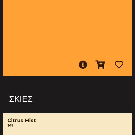
ΣΚΙΈΣ
Citrus Mist
141