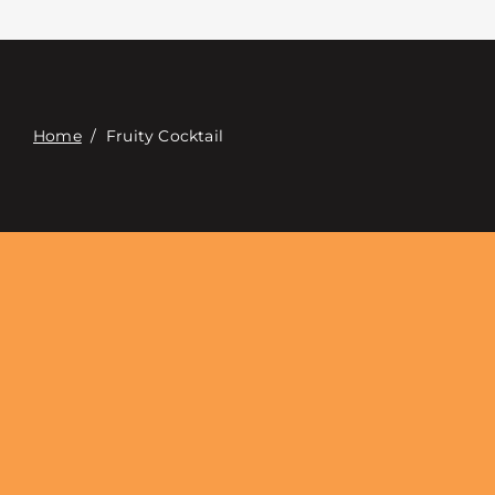
Επαφή
Digital Catalog
Home
/
Fruity Cocktail