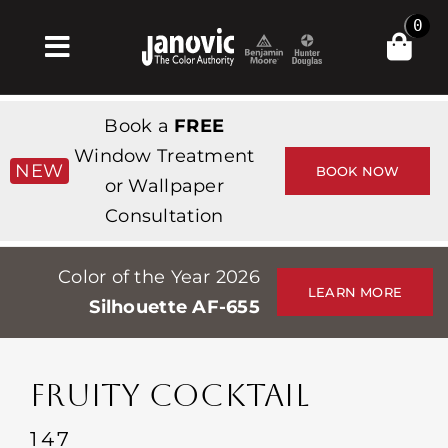
Skip
0
to
Toggle
content
Navigation
Σπίτι
Book a
FREE
Products & Services
Window Treatment
NEW
BOOK NOW
or Wallpaper
Κατάστημα
Consultation
Έμπνευση
Color of the Year 2026
Professionals
LEARN MORE
Silhouette AF-655
Stores
Περίπου
FRUITY COCKTAIL
Εκδηλώσεις
147