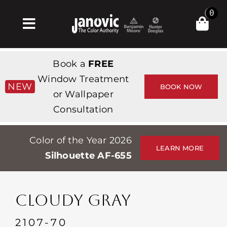
Skip
0
to
Toggle
content
Navigation
Σπίτι
Book a
FREE
Products & Services
Window Treatment
NEW
BOOK NOW
or Wallpaper
Κατάστημα
Consultation
Έμπνευση
Color of the Year 2026
Professionals
LEARN MORE
Silhouette AF-655
Stores
Περίπου
CLOUDY GRAY
Εκδηλώσεις
2107-70