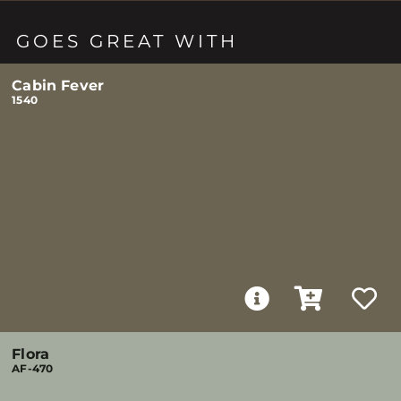
GOES GREAT WITH
Cabin Fever
1540
Flora
AF-470