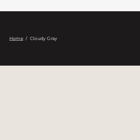
Επαφή
Digital Catalog
Home
/
Cloudy Gray