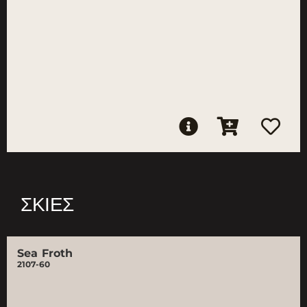
ΣΚΙΈΣ
Sea Froth
2107-60