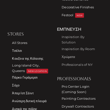
Decorative Finishes
Festool
NEW
ΈΜΠΝΕΥΣΗ
STORES
Inspiration By
Solution
All Stores
Inspiration By Room
Τσέλσι
Χρώματα
Κουζίνα της Κόλασης
Professionals of NY
Long Island City,
Queens
NEW LOCATION
Πάρκο Γκράμερσι
PROFESSIONALS
Σόχο
Pro Center Login
(Coming Soon)
Άπερ Ιστ Σάιντ
Painting Contractors
Ανώτερη δυτική πλευρά
Drywall Contractors
Δυτικά της πόλης