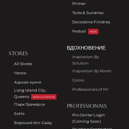
Primer
Tools & Sundries
Decorative Finishes
Festool
NEW
ВДОХНОВЕНИЕ
STORES
Inspiration By
Solution
All Stores
Inspiration By Room
Челси
Colors
Адская кухня
Professionals of NY
Long Island City,
Queens
NEW LOCATION
Парк Грамерси
PROFESSIONALS
SoHo
Pro Center Login
(Coming Soon)
Верхний Ист-Сайд