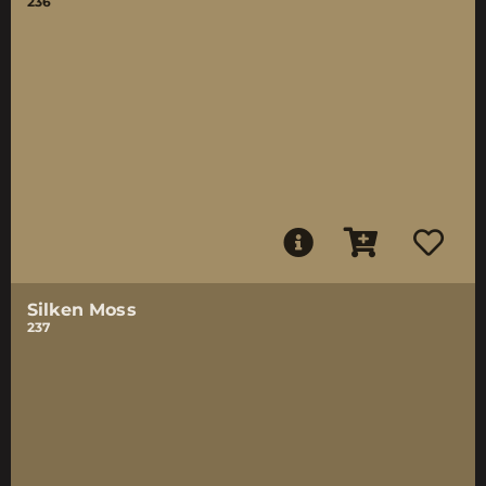
236
Silken Moss
237