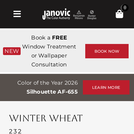
Skip
0
to
Toggle
content
Navigation
Главная
Book a
FREE
Products & Services
Window Treatment
NEW
BOOK NOW
or Wallpaper
Магазин
Consultation
Вдохновение
Color of the Year 2026
Professionals
LEARN MORE
Silhouette AF-655
Stores
О сайте
WINTER WHEAT
События
232