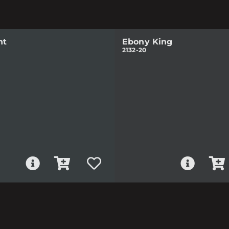
ht
Ebony King
2132-20