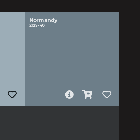
Normandy
2129-40