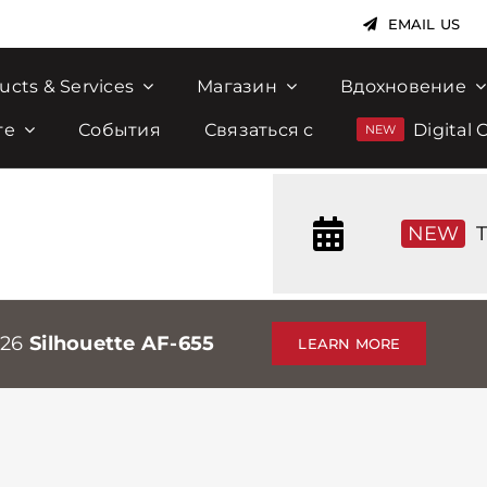
EMAIL US
ucts & Services
Магазин
Вдохновение
те
События
Связаться с
Digital 
NEW
T
026
Silhouette AF-655
LEARN MORE