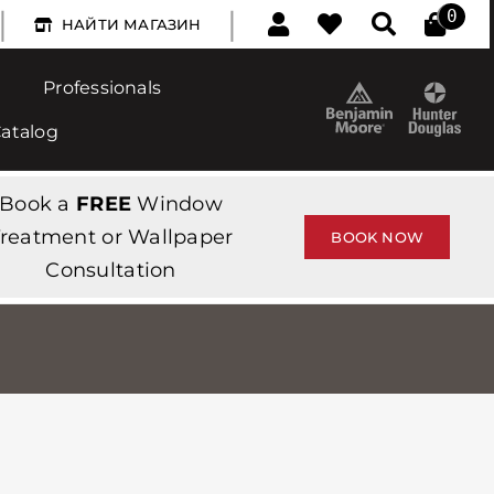
|
|
0
НАЙТИ МАГАЗИН
Professionals
Catalog
Book a
FREE
Window
reatment or Wallpaper
BOOK NOW
Consultation