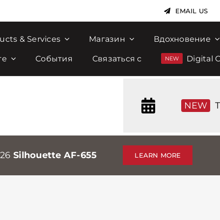
EMAIL US
ucts & Services
Магазин
Вдохновение
те
События
Связаться с
Digital 
NEW
T
026
Silhouette AF-655
LEARN MORE