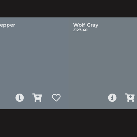
Pepper
Wolf Gray
2127-40