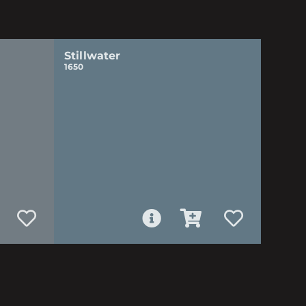
Stillwater
1650