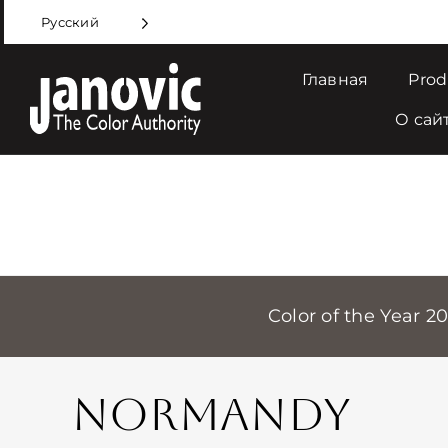
Skip
Русский
to
content
Главная
Prod
О сай
Color of the Year 2
NORMANDY