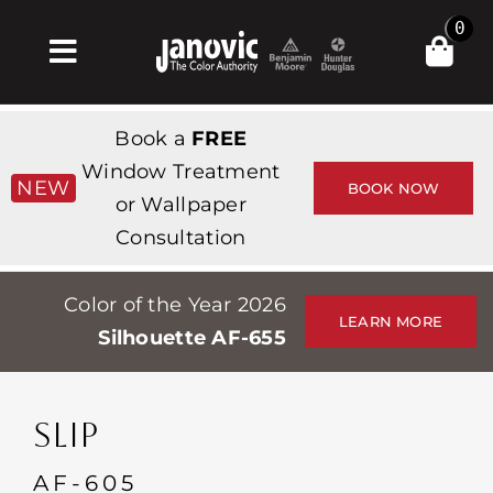
Skip
0
to
Toggle
content
Navigation
Главная
Book a
FREE
Products & Services
Window Treatment
NEW
BOOK NOW
or Wallpaper
Магазин
Consultation
Вдохновение
Color of the Year 2026
Professionals
LEARN MORE
Silhouette AF-655
Stores
О сайте
SLIP
События
AF-605