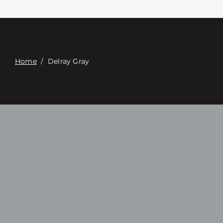
Связаться с
Digital Catalog
Home
/
Delray Gray