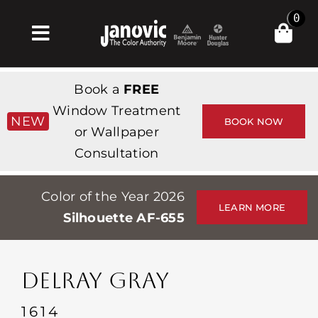
Skip
0
to
Toggle
content
Navigation
Главная
Book a
FREE
Products & Services
Window Treatment
NEW
BOOK NOW
or Wallpaper
Магазин
Consultation
Вдохновение
Color of the Year 2026
Professionals
LEARN MORE
Silhouette AF-655
Stores
О сайте
DELRAY GRAY
События
1614