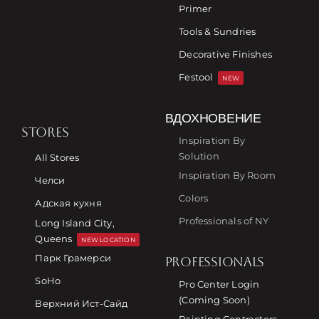
Primer
Tools & Sundries
Decorative Finishes
Festool
NEW
ВДОХНОВЕНИЕ
STORES
Inspiration By
Solution
All Stores
Inspiration By Room
Челси
Colors
Адская кухня
Professionals of NY
Long Island City,
Queens
NEW LOCATION
Парк Грамерси
PROFESSIONALS
SoHo
Pro Center Login
(Coming Soon)
Верхний Ист-Сайд