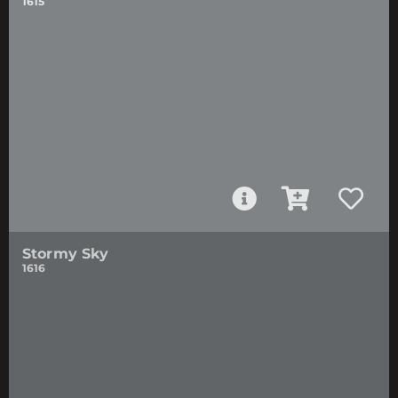
1615
Stormy Sky
1616