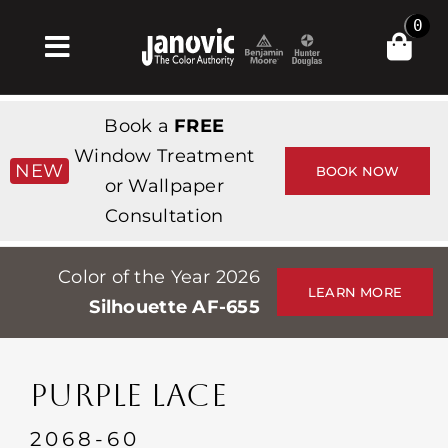
Skip
0
to
Toggle
content
Navigation
Главная
Book a
FREE
Products & Services
Window Treatment
NEW
BOOK NOW
or Wallpaper
Магазин
Consultation
Вдохновение
Color of the Year 2026
Professionals
LEARN MORE
Silhouette AF-655
Stores
О сайте
PURPLE LACE
События
2068-60