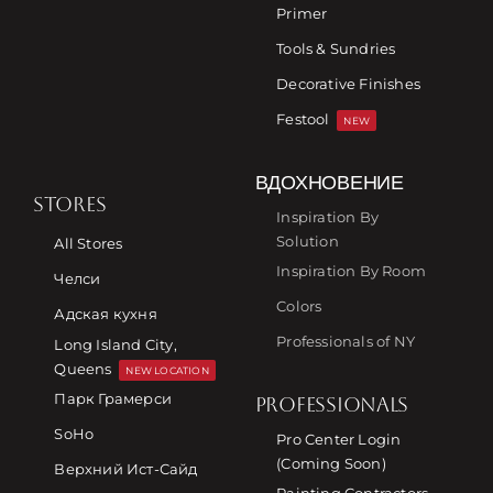
Primer
Tools & Sundries
Decorative Finishes
Festool
NEW
ВДОХНОВЕНИЕ
STORES
Inspiration By
Solution
All Stores
Inspiration By Room
Челси
Colors
Адская кухня
Professionals of NY
Long Island City,
Queens
NEW LOCATION
Парк Грамерси
PROFESSIONALS
SoHo
Pro Center Login
(Coming Soon)
Верхний Ист-Сайд