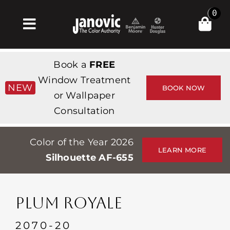
Skip
0
to
Toggle
content
Navigation
Главная
Book a
FREE
Products & Services
Window Treatment
NEW
BOOK NOW
or Wallpaper
Магазин
Consultation
Вдохновение
Color of the Year 2026
Professionals
LEARN MORE
Silhouette AF-655
Stores
О сайте
PLUM ROYALE
События
2070-20