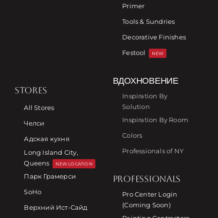
Primer
Tools & Sundries
Decorative Finishes
Festool
NEW
ВДОХНОВЕНИЕ
STORES
Inspiration By
Solution
All Stores
Inspiration By Room
Челси
Colors
Адская кухня
Professionals of NY
Long Island City,
Queens
NEW LOCATION
Парк Грамерси
PROFESSIONALS
SoHo
Pro Center Login
(Coming Soon)
Верхний Ист-Сайд