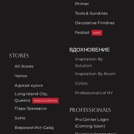
Primer
Tools & Sundries
Decorative Finishes
Festool
NEW
ВДОХНОВЕНИЕ
STORES
Inspiration By
Solution
All Stores
Inspiration By Room
Челси
Colors
Адская кухня
Professionals of NY
Long Island City,
Queens
NEW LOCATION
Парк Грамерси
PROFESSIONALS
SoHo
Pro Center Login
(Coming Soon)
Верхний Ист-Сайд