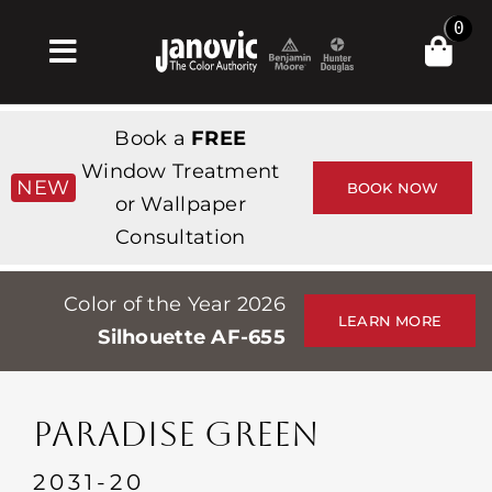
Skip
0
to
Toggle
content
Navigation
Главная
Book a
FREE
Products & Services
Window Treatment
NEW
BOOK NOW
or Wallpaper
Магазин
Consultation
Вдохновение
Color of the Year 2026
Professionals
LEARN MORE
Silhouette AF-655
Stores
О сайте
PARADISE GREEN
События
2031-20