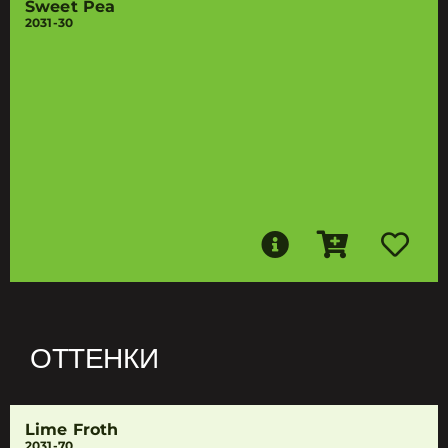
Sweet Pea
2031-30
ОТТЕНКИ
Lime Froth
2031-70