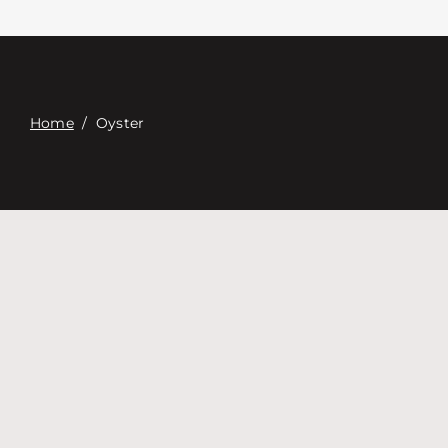
Связаться с
Digital Catalog
Home
/
Oyster