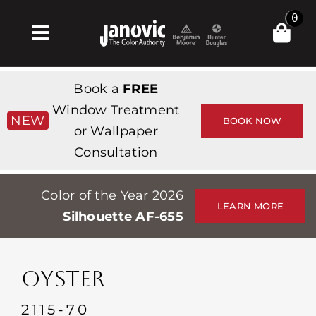
Skip
0
to
Toggle
content
Navigation
Главная
Book a
FREE
Products & Services
Window Treatment
NEW
BOOK NOW
or Wallpaper
Магазин
Consultation
Вдохновение
Color of the Year 2026
Professionals
LEARN MORE
Silhouette AF-655
Stores
О сайте
OYSTER
События
2115-70