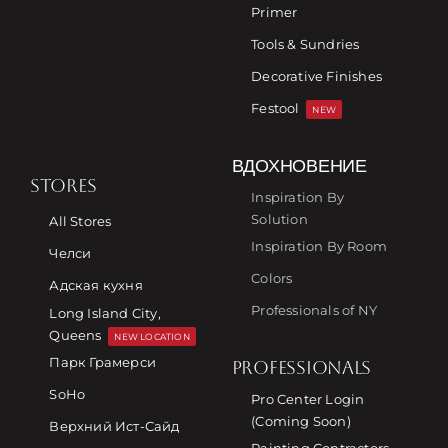
Primer
Tools & Sundries
Decorative Finishes
Festool
NEW
ВДОХНОВЕНИЕ
STORES
Inspiration By
Solution
All Stores
Inspiration By Room
Челси
Colors
Адская кухня
Professionals of NY
Long Island City,
Queens
NEW LOCATION
Парк Грамерси
PROFESSIONALS
SoHo
Pro Center Login
(Coming Soon)
Верхний Ист-Сайд