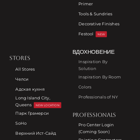
Primer
Tools & Sundries
Decorative Finishes
Festool
NEW
ВДОХНОВЕНИЕ
STORES
Inspiration By
Solution
All Stores
Inspiration By Room
Челси
Colors
Адская кухня
Professionals of NY
Long Island City,
Queens
NEW LOCATION
Парк Грамерси
PROFESSIONALS
SoHo
Pro Center Login
(Coming Soon)
Верхний Ист-Сайд