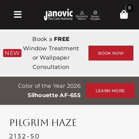
Skip
0
to
Toggle
content
Navigation
Главная
Book a
FREE
Products & Services
Window Treatment
NEW
BOOK NOW
or Wallpaper
Магазин
Consultation
Вдохновение
Color of the Year 2026
Professionals
LEARN MORE
Silhouette AF-655
Stores
О сайте
PILGRIM HAZE
События
2132-50