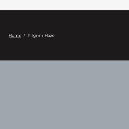
Связаться с
Digital Catalog
Home
/
Pilgrim Haze