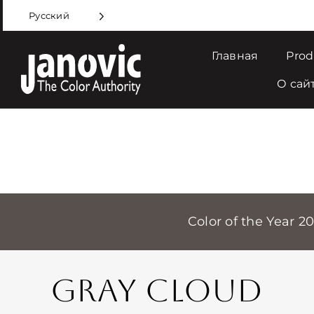
Skip
Русский
to
content
Главная
Prod
О сай
Color of the Year 2
GRAY CLOUD