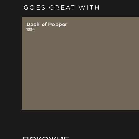
GOES GREAT WITH
Dash of Pepper
1554