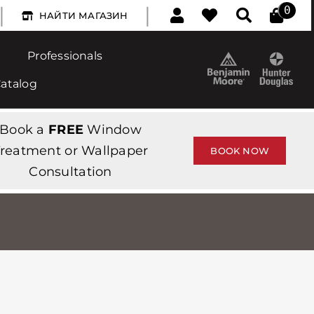
|
|
0
НАЙТИ МАГАЗИН
Professionals
Catalog
Book a
FREE
Window
reatment or Wallpaper
BOOK NOW
Consultation