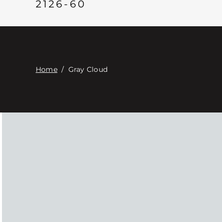
2126-60
Home
/
Gray Cloud