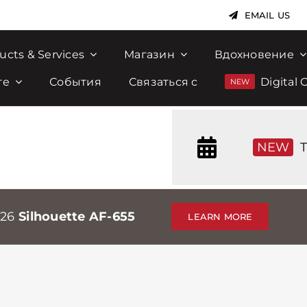
EMAIL US
ucts & Services
Магазин
Вдохновение
те
События
Связаться с
Digital 
NEW
T
026
Silhouette AF-655
LEARN MORE