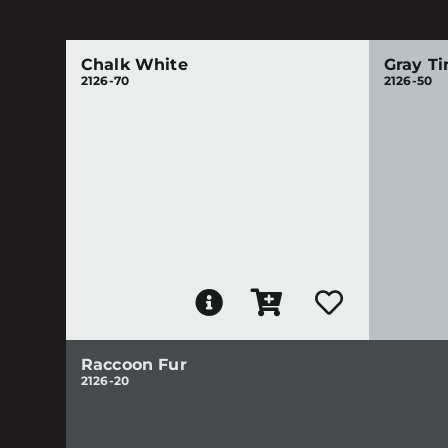
Chalk White
Gray T
2126-70
2126-50
Raccoon Fur
2126-20