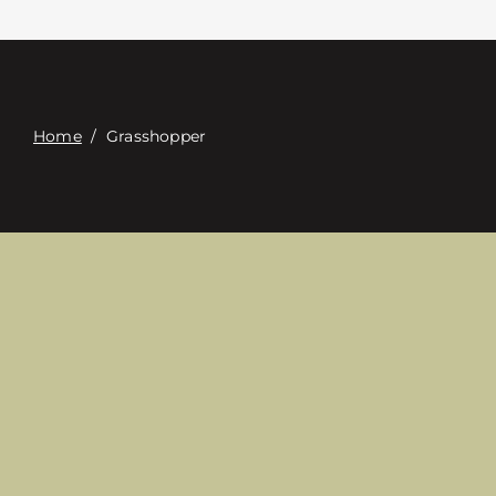
Связаться с
Digital Catalog
Home
/
Grasshopper