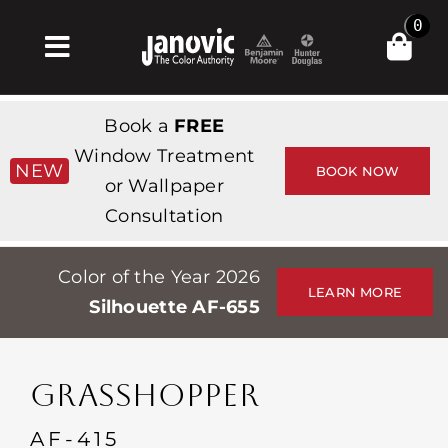
Skip
0
to
Toggle
content
Navigation
Главная
Book a
FREE
Products & Services
Window Treatment
NEW
BOOK NOW
or Wallpaper
Магазин
Consultation
Вдохновение
Color of the Year 2026
Professionals
LEARN MORE
Silhouette AF-655
Stores
О сайте
GRASSHOPPER
События
AF-415