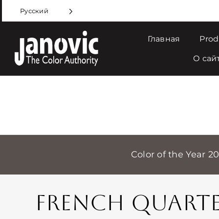
Skip
Русский
to
content
Главная
Prod
О сай
Color of the Year 2
FRENCH QUART