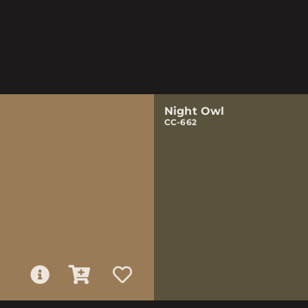
Night Owl
CC-662