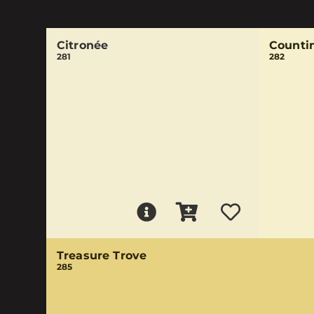
Citronée
Counti
281
282
Treasure Trove
285