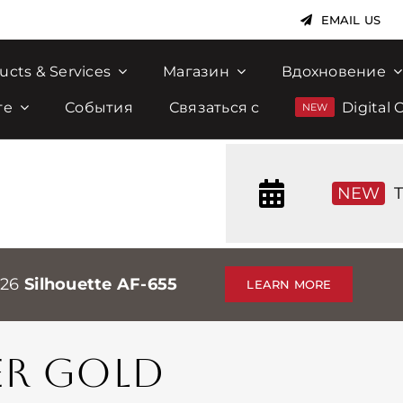
EMAIL US
ucts & Services
Магазин
Вдохновение
те
События
Связаться с
Digital 
NEW
T
026
Silhouette AF-655
LEARN MORE
ER GOLD