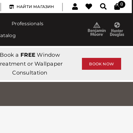
|
|
0
НАЙТИ МАГАЗИН
Professionals
Catalog
Book a
FREE
Window
reatment or Wallpaper
BOOK NOW
Consultation