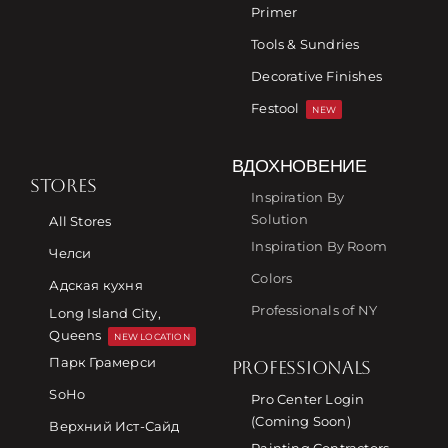
Primer
Tools & Sundries
Decorative Finishes
Festool
NEW
ВДОХНОВЕНИЕ
STORES
Inspiration By
Solution
All Stores
Inspiration By Room
Челси
Colors
Адская кухня
Professionals of NY
Long Island City,
Queens
NEW LOCATION
Парк Грамерси
PROFESSIONALS
SoHo
Pro Center Login
(Coming Soon)
Верхний Ист-Сайд