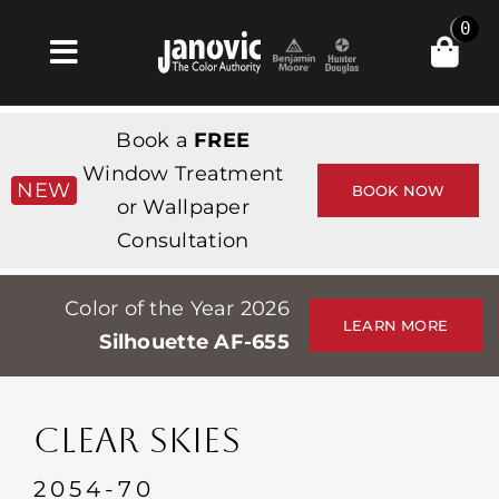
Skip
0
to
Toggle
content
Navigation
Главная
Book a
FREE
Products & Services
Window Treatment
NEW
BOOK NOW
or Wallpaper
Магазин
Consultation
Вдохновение
Color of the Year 2026
Professionals
LEARN MORE
Silhouette AF-655
Stores
О сайте
CLEAR SKIES
События
2054-70