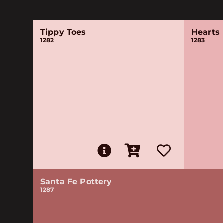
Tippy Toes
Hearts 
1282
1283
Santa Fe Pottery
1287