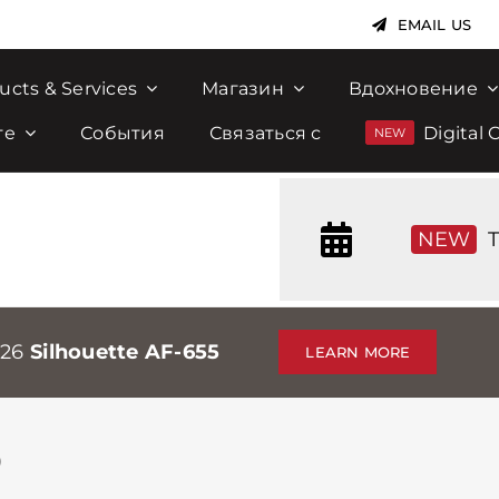
EMAIL US
ucts & Services
Магазин
Вдохновение
те
События
Связаться с
Digital 
NEW
T
026
Silhouette AF-655
LEARN MORE
O