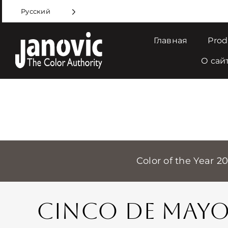
Skip
Русский
to
content
Главная
Prod
О сай
Color of the Year 2
CINCO DE MAY