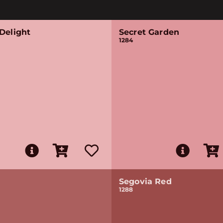
Delight
Secret Garden
1284
Segovia Red
1288