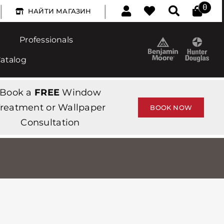
|
|
0
НАЙТИ МАГАЗИН
Professionals
Catalog
Book a
FREE
Window
reatment or Wallpaper
BOOK NOW
Consultation