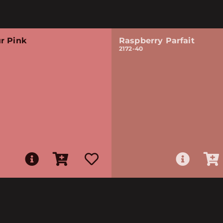
r Pink
Raspberry Parfait
2172-40