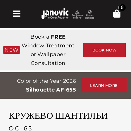
Skip
0
to
Toggle
content
Navigation
Главная
Book a
FREE
Products & Services
Window Treatment
NEW
BOOK NOW
or Wallpaper
Магазин
Consultation
Вдохновение
Color of the Year 2026
Professionals
LEARN MORE
Silhouette AF-655
Stores
О сайте
КРУЖЕВО ШАНТИЛЬИ
События
OC-65