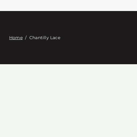
Связаться с
Digital Catalog
Home
/
Chantilly Lace