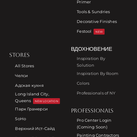
Primer
Tools & Sundries
Decorative Finishes
Festool
NEW
ВДОХНОВЕНИЕ
STORES
Inspiration By
Solution
All Stores
Inspiration By Room
Челси
Colors
Адская кухня
Professionals of NY
Long Island City,
Queens
NEW LOCATION
Парк Грамерси
PROFESSIONALS
SoHo
Pro Center Login
(Coming Soon)
Верхний Ист-Сайд
Painting Contractors