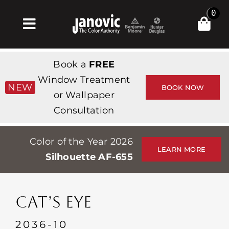
Skip
0
to
Toggle
content
Navigation
Главная
Book a
FREE
Products & Services
Window Treatment
NEW
BOOK NOW
or Wallpaper
Магазин
Consultation
Вдохновение
Color of the Year 2026
Professionals
LEARN MORE
Silhouette AF-655
Stores
О сайте
CAT’S EYE
События
2036-10