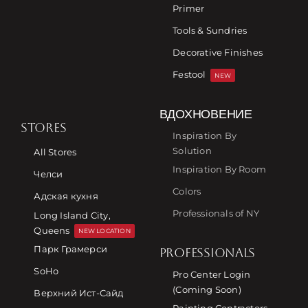
Primer
Tools & Sundries
Decorative Finishes
Festool
NEW
ВДОХНОВЕНИЕ
STORES
Inspiration By
Solution
All Stores
Inspiration By Room
Челси
Colors
Адская кухня
Professionals of NY
Long Island City,
Queens
NEW LOCATION
Парк Грамерси
PROFESSIONALS
SoHo
Pro Center Login
(Coming Soon)
Верхний Ист-Сайд