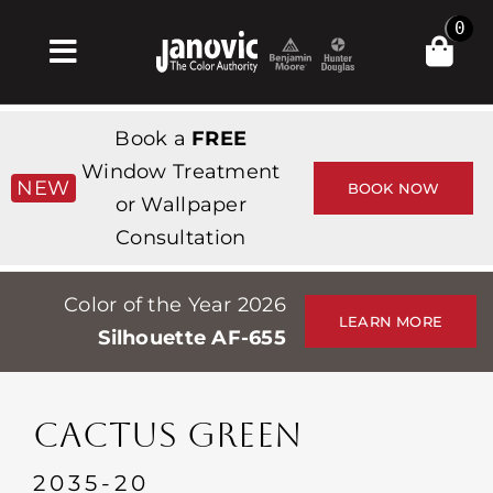
Skip
0
to
Toggle
content
Navigation
Главная
Book a
FREE
Products & Services
Window Treatment
NEW
BOOK NOW
or Wallpaper
Магазин
Consultation
Вдохновение
Color of the Year 2026
Professionals
LEARN MORE
Silhouette AF-655
Stores
О сайте
CACTUS GREEN
События
2035-20