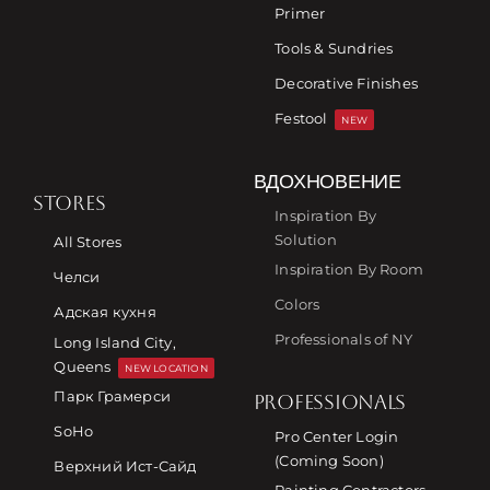
Primer
Tools & Sundries
Decorative Finishes
Festool
NEW
ВДОХНОВЕНИЕ
STORES
Inspiration By
Solution
All Stores
Inspiration By Room
Челси
Colors
Адская кухня
Professionals of NY
Long Island City,
Queens
NEW LOCATION
Парк Грамерси
PROFESSIONALS
SoHo
Pro Center Login
(Coming Soon)
Верхний Ист-Сайд