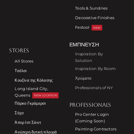
Tools & Sundries
Decorative Finishes
Festool
NEW
ΈΜΠΝΕΥΣΗ
STORES
Inspiration By
Solution
All Stores
Inspiration By Room
Τσέλσι
Χρώματα
Κουζίνα της Κόλασης
Professionals of NY
Long Island City,
Queens
NEW LOCATION
Πάρκο Γκράμερσι
PROFESSIONALS
Σόχο
Pro Center Login
(Coming Soon)
Άπερ Ιστ Σάιντ
Painting Contractors
Ανώτερη δυτική πλευρά