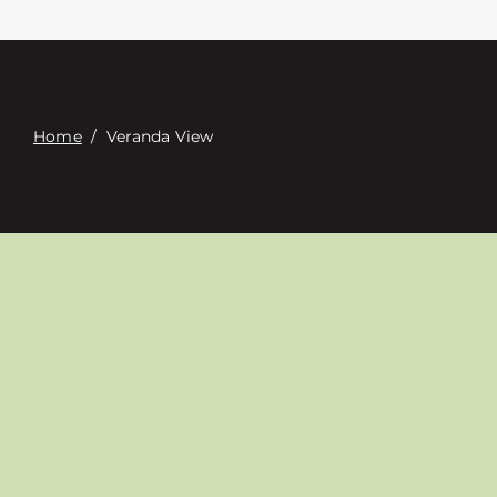
Επαφή
Digital Catalog
Home
/
Veranda View