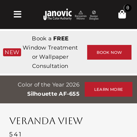
Skip
0
to
Toggle
content
Navigation
Σπίτι
Book a
FREE
Products & Services
Window Treatment
NEW
BOOK NOW
or Wallpaper
Κατάστημα
Consultation
Έμπνευση
Color of the Year 2026
Professionals
LEARN MORE
Silhouette AF-655
Stores
Περίπου
VERANDA VIEW
Εκδηλώσεις
541