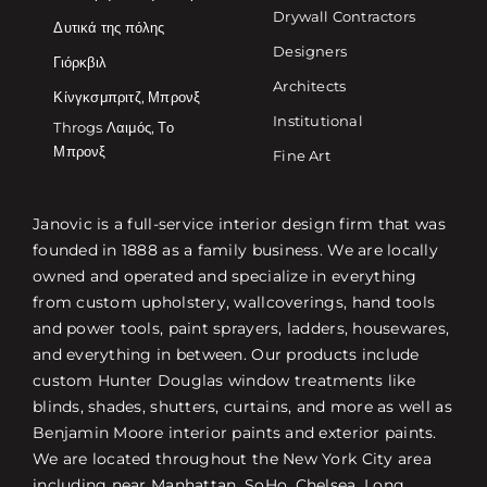
Drywall Contractors
Δυτικά της πόλης
Designers
Γιόρκβιλ
Architects
Κίνγκσμπριτζ, Μπρονξ
Institutional
Throgs Λαιμός, Το
Μπρονξ
Fine Art
Janovic is a full-service interior design firm that was
founded in 1888 as a family business. We are locally
owned and operated and specialize in everything
from custom upholstery, wallcoverings, hand tools
and power tools, paint sprayers, ladders, housewares,
and everything in between. Our products include
custom Hunter Douglas window treatments like
blinds, shades, shutters, curtains, and more as well as
Benjamin Moore interior paints and exterior paints.
We are located throughout the New York City area
including near Manhattan, SoHo, Chelsea, Long