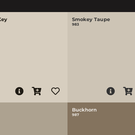
Key
Smokey Taupe
983
Buckhorn
987