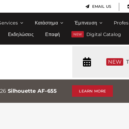
|
EMAIL US
Services
Κατάστημα
Έμπνευση
Profes
Εκδηλώσεις
Επαφή
Digital Catalog
NEW
T
026
Silhouette AF-655
LEARN MORE