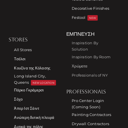
Decorative Finishes
Festool
NEW
ΈΜΠΝΕΥΣΗ
STORES
Inspiration By
Solution
All Stores
Inspiration By Room
Τσέλσι
Χρώματα
Κουζίνα της Κόλασης
Professionals of NY
Long Island City,
Queens
NEW LOCATION
Πάρκο Γκράμερσι
PROFESSIONALS
Σόχο
Pro Center Login
(Coming Soon)
Άπερ Ιστ Σάιντ
Painting Contractors
Ανώτερη δυτική πλευρά
Drywall Contractors
Δυτικά της πόλης