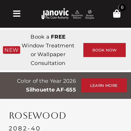
Skip
0
to
Toggle
content
Navigation
Σπίτι
Book a
FREE
Products & Services
Window Treatment
NEW
BOOK NOW
or Wallpaper
Κατάστημα
Consultation
Έμπνευση
Color of the Year 2026
Professionals
LEARN MORE
Silhouette AF-655
Stores
Περίπου
ROSEWOOD
Εκδηλώσεις
2082-40