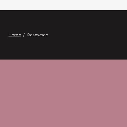
Επαφή
Digital Catalog
Home
/
Rosewood