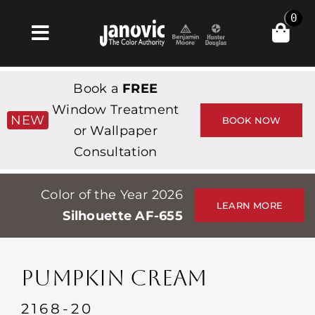
Skip
0
to
Toggle
content
Navigation
Σπίτι
Book a
FREE
Products & Services
Window Treatment
NEW
BOOK NOW
or Wallpaper
Κατάστημα
Consultation
Έμπνευση
Color of the Year 2026
Professionals
LEARN MORE
Silhouette AF-655
Stores
Περίπου
PUMPKIN CREAM
Εκδηλώσεις
2168-20