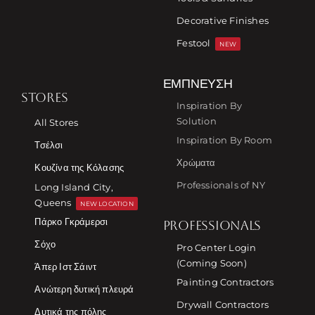
Decorative Finishes
Festool
NEW
ΈΜΠΝΕΥΣΗ
STORES
Inspiration By
Solution
All Stores
Inspiration By Room
Τσέλσι
Χρώματα
Κουζίνα της Κόλασης
Professionals of NY
Long Island City,
Queens
NEW LOCATION
Πάρκο Γκράμερσι
PROFESSIONALS
Σόχο
Pro Center Login
(Coming Soon)
Άπερ Ιστ Σάιντ
Painting Contractors
Ανώτερη δυτική πλευρά
Drywall Contractors
Δυτικά της πόλης