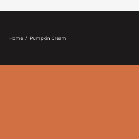
Επαφή
Digital Catalog
Home
/
Pumpkin Cream