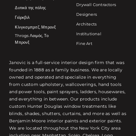
Drywall Contractors
Δυτικά της πόλης
Designers
Γιόρκβιλ
Architects
Κίνγκσμπριτζ, Μπρονξ
Institutional
Throgs Λαιμός, Το
Μπρονξ
Fine Art
Janovic is a full-service interior design firm that was
founded in 1888 as a family business. We are locally
owned and operated and specialize in everything
from custom upholstery, wallcoverings, hand tools
and power tools, paint sprayers, ladders, housewares,
and everything in between. Our products include
custom Hunter Douglas window treatments like
blinds, shades, shutters, curtains, and more as well as
Benjamin Moore interior paints and exterior paints.
We are located throughout the New York City area
including near Manhattan, SoHo, Chelsea, Long