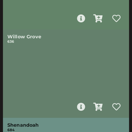
Willow Grove
636
Shenandoah
684