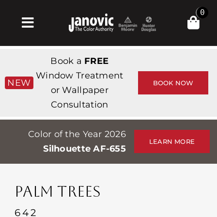
Skip
0
to
Toggle
content
Navigation
Σπίτι
Book a
FREE
Products & Services
Window Treatment
NEW
BOOK NOW
or Wallpaper
Κατάστημα
Consultation
Έμπνευση
Color of the Year 2026
Professionals
LEARN MORE
Silhouette AF-655
Stores
Περίπου
PALM TREES
Εκδηλώσεις
642