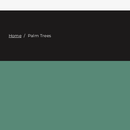
Επαφή
Digital Catalog
Home
/
Palm Trees