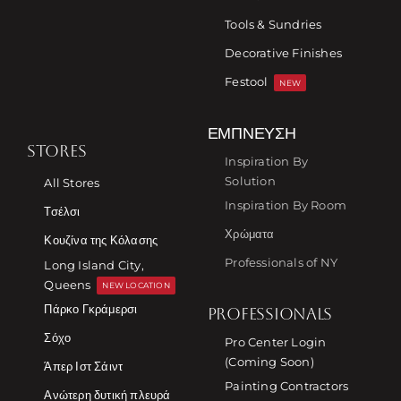
Tools & Sundries
Decorative Finishes
Festool
NEW
ΈΜΠΝΕΥΣΗ
STORES
Inspiration By
Solution
All Stores
Inspiration By Room
Τσέλσι
Χρώματα
Κουζίνα της Κόλασης
Professionals of NY
Long Island City,
Queens
NEW LOCATION
Πάρκο Γκράμερσι
PROFESSIONALS
Σόχο
Pro Center Login
(Coming Soon)
Άπερ Ιστ Σάιντ
Painting Contractors
Ανώτερη δυτική πλευρά