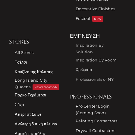
Decorative Finishes
Festool
NEW
ΈΜΠΝΕΥΣΗ
STORES
Inspiration By
Solution
All Stores
Inspiration By Room
Τσέλσι
Χρώματα
Κουζίνα της Κόλασης
Professionals of NY
Long Island City,
Queens
NEW LOCATION
Πάρκο Γκράμερσι
PROFESSIONALS
Σόχο
Pro Center Login
(Coming Soon)
Άπερ Ιστ Σάιντ
Painting Contractors
Ανώτερη δυτική πλευρά
Drywall Contractors
Δυτικά της πόλης