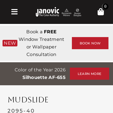
Skip
0
to
Toggle
content
Navigation
Σπίτι
Book a
FREE
Products & Services
Window Treatment
NEW
BOOK NOW
or Wallpaper
Κατάστημα
Consultation
Έμπνευση
Color of the Year 2026
Professionals
LEARN MORE
Silhouette AF-655
Stores
Περίπου
MUDSLIDE
Εκδηλώσεις
2095-40