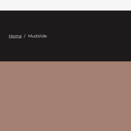
Επαφή
Digital Catalog
Home
/
Mudslide