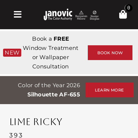
Skip
0
to
Toggle
content
Navigation
Σπίτι
Book a
FREE
Products & Services
Window Treatment
NEW
BOOK NOW
or Wallpaper
Κατάστημα
Consultation
Έμπνευση
Color of the Year 2026
Professionals
LEARN MORE
Silhouette AF-655
Stores
Περίπου
LIME RICKY
Εκδηλώσεις
393