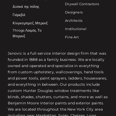
Drywall Contractors
Δυτικά της πόλης
Designers
Γιόρκβιλ
Architects
Κίνγκσμπριτζ, Μπρονξ
Institutional
Throgs Λαιμός, Το
Μπρονξ
Fine Art
Janovic is a full-service interior design firm that was
founded in 1888 as a family business. We are locally
owned and operated and specialize in everything
from custom upholstery, wallcoverings, hand tools
and power tools, paint sprayers, ladders, housewares,
and everything in between. Our products include
custom Hunter Douglas window treatments like
blinds, shades, shutters, curtains, and more as well as
Benjamin Moore interior paints and exterior paints.
We are located throughout the New York City area
including near Manhattan, SoHo, Chelsea, Long