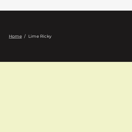
Επαφή
Digital Catalog
Home
/
Lime Ricky