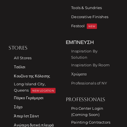
Tools & Sundries
Decorative Finishes
Festool
NEW
ΈΜΠΝΕΥΣΗ
STORES
Inspiration By
Solution
All Stores
Inspiration By Room
Τσέλσι
Χρώματα
Κουζίνα της Κόλασης
Professionals of NY
Long Island City,
Queens
NEW LOCATION
Πάρκο Γκράμερσι
PROFESSIONALS
Σόχο
Pro Center Login
(Coming Soon)
Άπερ Ιστ Σάιντ
Painting Contractors
Ανώτερη δυτική πλευρά