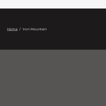
Επαφή
Digital Catalog
Home
/
Iron Mountain