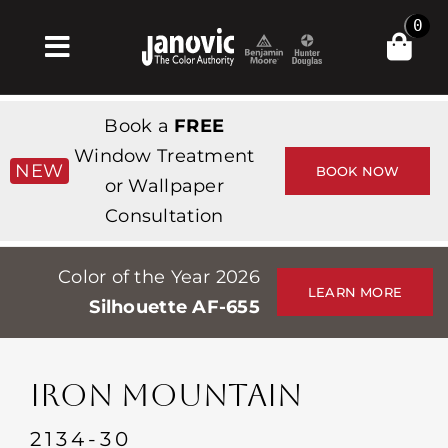
Skip
0
to
Toggle
content
Navigation
Σπίτι
Book a
FREE
Products & Services
Window Treatment
NEW
BOOK NOW
or Wallpaper
Κατάστημα
Consultation
Έμπνευση
Color of the Year 2026
Professionals
LEARN MORE
Silhouette AF-655
Stores
Περίπου
IRON MOUNTAIN
Εκδηλώσεις
2134-30