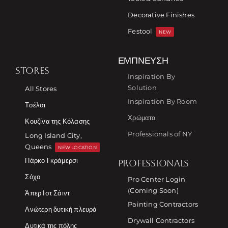
Decorative Finishes
Festool
NEW
ΈΜΠΝΕΥΣΗ
STORES
Inspiration By
Solution
All Stores
Inspiration By Room
Τσέλσι
Χρώματα
Κουζίνα της Κόλασης
Professionals of NY
Long Island City,
Queens
NEW LOCATION
Πάρκο Γκράμερσι
PROFESSIONALS
Σόχο
Pro Center Login
(Coming Soon)
Άπερ Ιστ Σάιντ
Painting Contractors
Ανώτερη δυτική πλευρά
Drywall Contractors
Δυτικά της πόλης