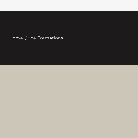
Επαφή
Digital Catalog
Home
/
Ice Formations