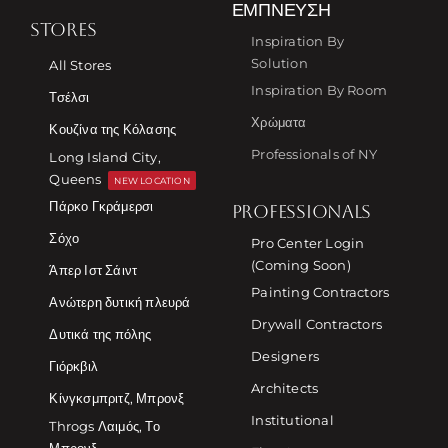
ΈΜΠΝΕΥΣΗ
STORES
Inspiration By
Solution
All Stores
Inspiration By Room
Τσέλσι
Χρώματα
Κουζίνα της Κόλασης
Professionals of NY
Long Island City,
Queens
NEW LOCATION
Πάρκο Γκράμερσι
PROFESSIONALS
Σόχο
Pro Center Login
(Coming Soon)
Άπερ Ιστ Σάιντ
Painting Contractors
Ανώτερη δυτική πλευρά
Drywall Contractors
Δυτικά της πόλης
Designers
Γιόρκβιλ
Architects
Κίνγκσμπριτζ, Μπρονξ
Institutional
Throgs Λαιμός, Το
Μπρονξ