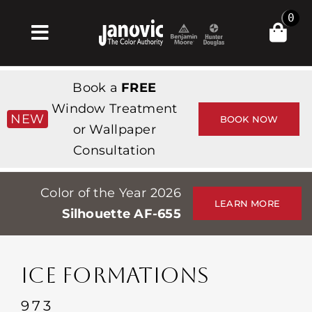
Skip
0
to
Toggle
content
Navigation
Σπίτι
Book a
FREE
Products & Services
Window Treatment
NEW
BOOK NOW
or Wallpaper
Κατάστημα
Consultation
Έμπνευση
Color of the Year 2026
Professionals
LEARN MORE
Silhouette AF-655
Stores
Περίπου
ICE FORMATIONS
Εκδηλώσεις
973