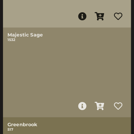
Majestic Sage
1532
Greenbrook
517