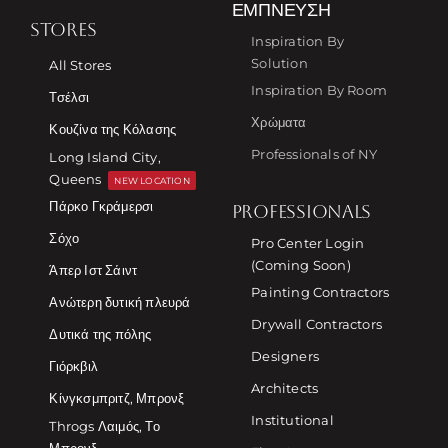
ΈΜΠΝΕΥΣΗ
STORES
Inspiration By
Solution
All Stores
Inspiration By Room
Τσέλσι
Χρώματα
Κουζίνα της Κόλασης
Professionals of NY
Long Island City,
Queens
NEW LOCATION
Πάρκο Γκράμερσι
PROFESSIONALS
Σόχο
Pro Center Login
(Coming Soon)
Άπερ Ιστ Σάιντ
Painting Contractors
Ανώτερη δυτική πλευρά
Drywall Contractors
Δυτικά της πόλης
Designers
Γιόρκβιλ
Architects
Κίνγκσμπριτζ, Μπρονξ
Institutional
Throgs Λαιμός, Το
Μπρονξ