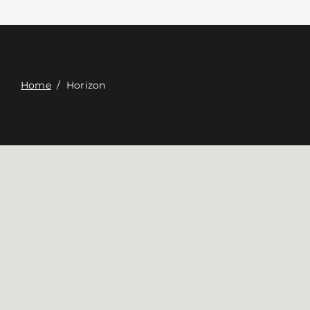
Επαφή
Digital Catalog
Home
/
Horizon