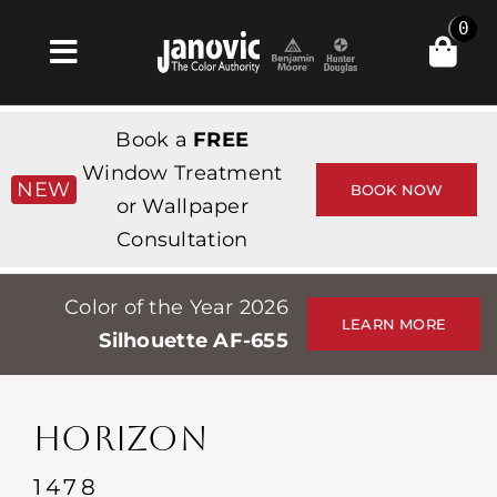
Skip
0
to
Toggle
content
Navigation
Σπίτι
Book a
FREE
Products & Services
Window Treatment
NEW
BOOK NOW
or Wallpaper
Κατάστημα
Consultation
Έμπνευση
Color of the Year 2026
Professionals
LEARN MORE
Silhouette AF-655
Stores
Περίπου
HORIZON
Εκδηλώσεις
1478