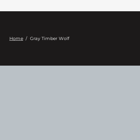
Επαφή
Digital Catalog
Home
/
Gray Timber Wolf