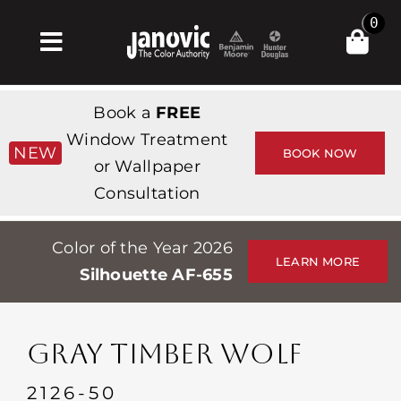
Skip
0
to
Toggle
content
Navigation
Σπίτι
Book a
FREE
Products & Services
Window Treatment
NEW
BOOK NOW
or Wallpaper
Κατάστημα
Consultation
Έμπνευση
Color of the Year 2026
Professionals
LEARN MORE
Silhouette AF-655
Stores
Περίπου
GRAY TIMBER WOLF
Εκδηλώσεις
2126-50