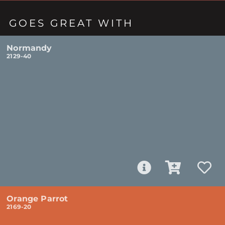
GOES GREAT WITH
Normandy
2129-40
Orange Parrot
2169-20