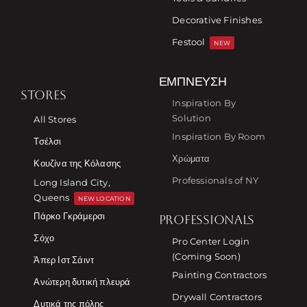
Decorative Finishes
Festool
NEW
ΈΜΠΝΕΥΣΗ
STORES
Inspiration By
Solution
All Stores
Inspiration By Room
Τσέλσι
Χρώματα
Κουζίνα της Κόλασης
Professionals of NY
Long Island City,
Queens
NEW LOCATION
Πάρκο Γκράμερσι
PROFESSIONALS
Σόχο
Pro Center Login
(Coming Soon)
Άπερ Ιστ Σάιντ
Painting Contractors
Ανώτερη δυτική πλευρά
Drywall Contractors
Δυτικά της πόλης