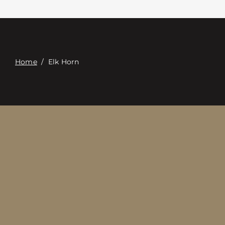
Επαφή
Digital Catalog
Home
/
Elk Horn