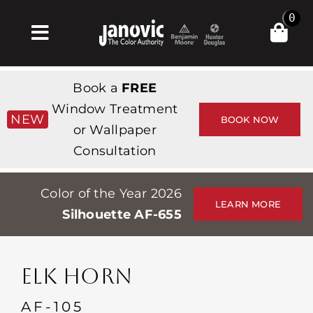
Skip
0
to
Toggle
content
Navigation
Σπίτι
Book a
FREE
Products & Services
Window Treatment
NEW
BOOK NOW
or Wallpaper
Κατάστημα
Consultation
Έμπνευση
Color of the Year 2026
Professionals
LEARN MORE
Silhouette AF-655
Stores
Περίπου
ELK HORN
Εκδηλώσεις
AF-105