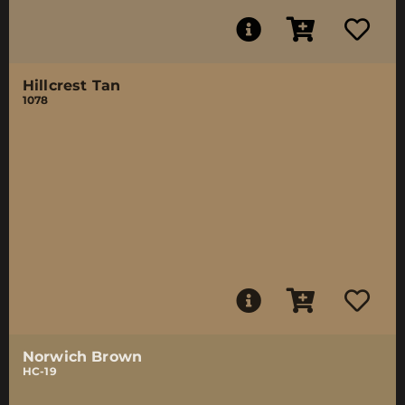
Hillcrest Tan
1078
Norwich Brown
HC-19