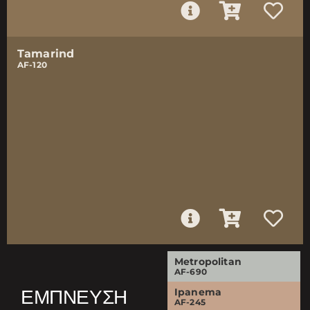
Tamarind
AF-120
Metropolitan
AF-690
ΈΜΠΝΕΥΣΗ
Ipanema
AF-245